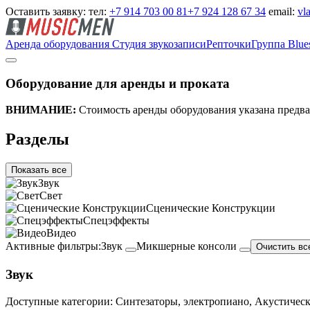
Оставить заявку:
тел:
+7 914 703 00 81
+7 924 128 67 34
email:
vl
Аренда оборудования
Студия звукозаписи
Репточки
Группа Blue
Оборудование для аренды и проката
ВНИМАНИЕ:
Стоимость аренды оборудования указана предвар
Разделы
Показать все
Звук
Свет
Сценические Конструкции
Спецэффекты
Видео
Активные фильтры:
Звук
Микшерные консоли
Очистить вс
Звук
Доступные категории: Синтезаторы, электропиано, Акустическ