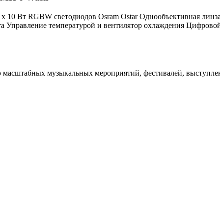
 х 10 Вт RGBW светодиодов Osram Ostar Однообъективная линз
ета Управление температурой и вентилятор охлаждения Цифрово
масштабных музыкальных мероприятий, фестивалей, выступлени