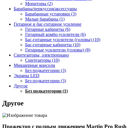
Мониторы (2)
Барабаны/перкуссия/аксессуары
Барабанные установки (3)
Малые барабаны (1)
Гитарное и бас-гитарное усиление
Гитарные кабинеты (6)
Гитарный комбо-усилители (6)
Бас-гитарные усилители (головы) (10)
Бас-гитарные кабинеты (10)
Гитарные усилители (головы) (8)
Синтезаторы, электропиано
Синтезаторы (10)
Микшерные консоли
Без подкатегории (3)
Экраны LED
Без подкатегории (3)
Другое
Без подкатегории (1)
Другое
Прожектор с полным движением Martin Pro Rush