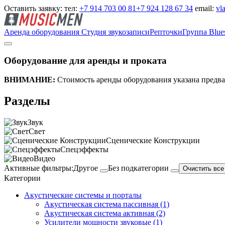
Оставить заявку:
тел:
+7 914 703 00 81
+7 924 128 67 34
email:
vl
Аренда оборудования
Студия звукозаписи
Репточки
Группа Blue
Оборудование для аренды и проката
ВНИМАНИЕ:
Стоимость аренды оборудования указана предвар
Разделы
Звук
Свет
Сценические Конструкции
Спецэффекты
Видео
Активные фильтры:
Другое
Без подкатегории
Очистить все
Категории
Акустические системы и порталы
Акустическая система пассивная (1)
Акустическая система активная (2)
Усилители мощности звуковые (1)